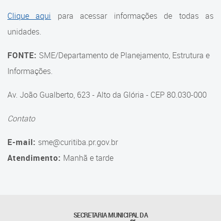
Suporte aos Contratos
Clique aqui
para acessar informações de todas as
unidades.
Gerência de Segurança
Monitorada
FONTE:
SME/Departamento de Planejamento, Estrutura e
Gerência de Transporte
Informações.
Escolar e Frota SME
Av. João Gualberto, 623 - Alto da Glória - CEP 80.030-000
Gerência de Transporte para
a Educação Especial - SITES
Contato
Gerência de Informação e
E-mail:
sme@curitiba.pr.gov.br
Tecnologia
Atendimento:
Manhã e tarde
Coordenadoria de
Alimentação Escolar
Fale Conosco
SECRETARIA MUNICIPAL DA