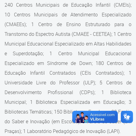
Cadastramento Escolar
240 Centros Municipais de Educação Infantil (CMEIs);
Estrutura da Secretaria
10 Centros Municipais de Atendimento Especializado
Cadastro Online
(CMAEEs); 1 Centro de Ensino Estruturado para o
Superintendência Executiva
Portal ICS Instituto Curitiba de
Transtorno do Espectro Autista (CMAEE - CEETEA); 1 Centro
Saúde
Superintendência Executiva
Municipal Educacional Especializado em Altas Habilidades
Portal Aprendere
Departamento de Logística
e Superdotação; 1 Centro Municipal Educacional
Especializado em Síndrome de Down; 180 Centros de
Portal do Servidor
Departamento de Logística
Educação Infantil Contratados (CEIs Contratados); 1
Gerência de Almoxarifado
Universidade Livre do Professor (ULP); 5 Centros de
Desenvolvimento Profissional (CDPs); 1 Biblioteca
Gerência de Aquisição e
Gestão Contratual de
Municipal; 1 Biblioteca Especializada em Educação; 3
Serviços
Bibliotecas Temáticas; 150 Bibliotecas Escolares; 32 Faróis
do Saber e Inovação (em Escolas); 9 Faróis do Saber (em
Gerência de Contratos
Praças); 1 Laboratório Pedagógico de Inovação (LAPI).
Gerência de Limpeza e