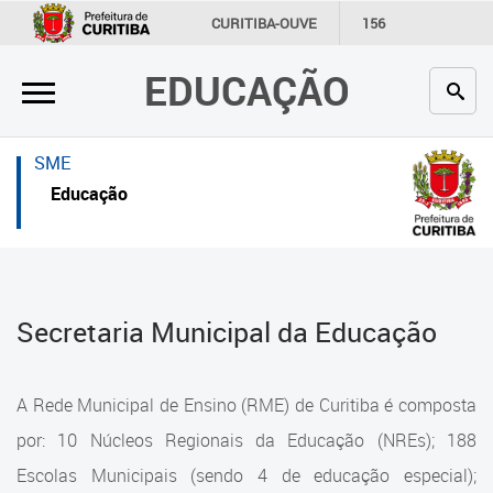
×
×
CURITIBA-OUVE
156
INFORMAÇÃO
SECRETARIAS
EDUCAÇÃO
Inicial
Inicial
Secretaria
Inicial
SME
Profissionais da educação
Secretaria
Educação
Crianças e estudantes
Links Úteis
Comunidade
Profissionais da educação
Secretaria Municipal da Educação
Contato
Crianças e estudantes
Links
Comunidade
A Rede Municipal de Ensino (RME) de Curitiba é composta
úteis
Contato
por: 10 Núcleos Regionais da Educação (NREs); 188
Portal da Prefeitura de Curitiba
Escolas Municipais (sendo 4 de educação especial);
Estrutura da Secretaria