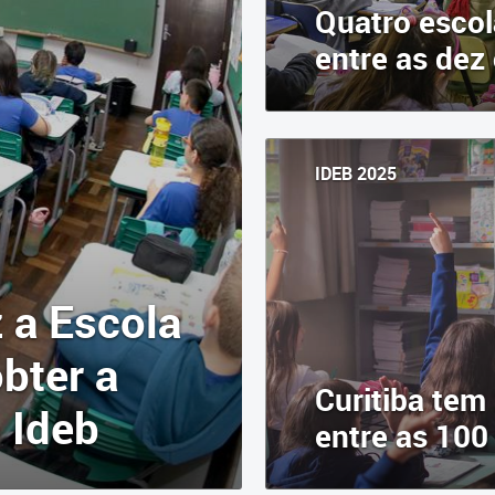
Quatro escol
entre as dez
IDEB 2025
 a Escola
bter a
Curitiba tem
 Ideb
entre as 100