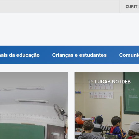
CURIT
nais da educação
Crianças e estudantes
Comuni
1º LUGAR NO IDEB