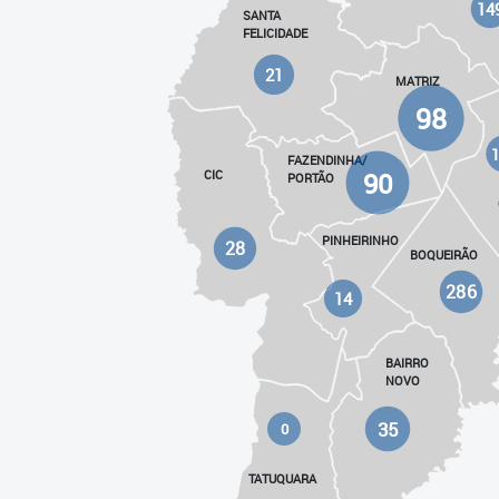
14
SANTA
FELICIDADE
21
MATRIZ
98
FAZENDINHA/
90
CIC
PORTÃO
PINHEIRINHO
28
BOQUEIRÃO
286
14
BAIRRO
NOVO
35
0
TATUQUARA