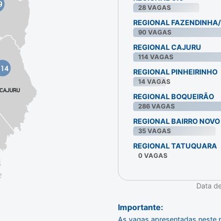
9
28
VAGAS
REGIONAL FAZENDINHA
90
VAGAS
REGIONAL CAJURU
114
VAGAS
114
REGIONAL PINHEIRINHO
14
VAGAS
CAJURU
REGIONAL BOQUEIRÃO
286
VAGAS
REGIONAL BAIRRO NOVO
35
VAGAS
REGIONAL TATUQUARA
0
VAGAS
Data d
Importante:
As vagas apresentadas neste p