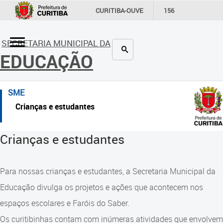
×
CURITIBA-OUVE
156
INFORMAÇÃO
SECRETARIAS
Comunidade Escola
Inicial
SECRETARIA MUNICIPAL DA
EDUCAÇÃO
Consulta ao acervo
Inicial
Educação e Cultura
Secretaria
SME
Faróis do Saber e Inovação
Links Úteis
Crianças e estudantes
Jornalistas Mirins
Profissionais da educação
Crianças e estudantes
Linhas do Conhecimento
Crianças e estudantes
Rede Municipal de Bibliotecas
Comunidade
Para nossas crianças e estudantes, a Secretaria Municipal da
Educação divulga os projetos e ações que acontecem nos
Robótica Educacional
Contato
espaços escolares e Faróis do Saber.
Telegramática
Comunidade Escola
Os curitibinhas contam com inúmeras atividades que envolvem