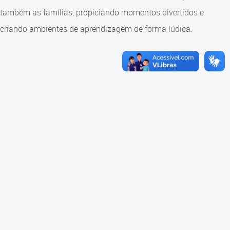
Consulta ao acervo
também as famílias, propiciando momentos divertidos e
criando ambientes de aprendizagem de forma lúdica.
Educação e Cultura
Faróis do Saber e Inovação
Jornalistas Mirins
Linhas do Conhecimento
Rede Municipal de Bibliotecas
Robótica Educacional
Telegramática