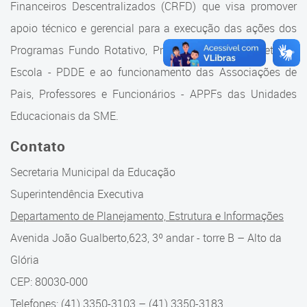
Financeiros Descentralizados (CRFD) que visa promover
Suporte aos Contratos
apoio técnico e gerencial para a execução das ações dos
Gerência de Segurança
Programas Fundo Rotativo, Programa Dinheiro Direto na
Monitorada
Escola - PDDE e ao funcionamento das Associações de
Pais, Professores e Funcionários - APPFs das Unidades
Gerência de Transporte
Escolar e Frota SME
Educacionais da SME.
Gerência de Transporte para
Contato
a Educação Especial - SITES
Secretaria Municipal da Educação
Gerência de Informação e
Superintendência Executiva
Tecnologia
Departamento de Planejamento, Estrutura e Informações
Coordenadoria de
Avenida João Gualberto,623, 3º andar - torre B – Alto da
Alimentação Escolar
Glória
CEP: 80030-000
Fale Conosco
Telefones: (41) 3350-3103 – (41) 3350-3183