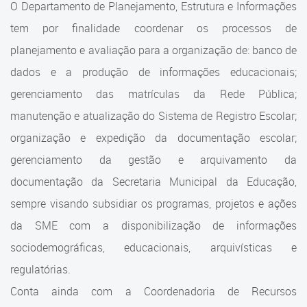
O Departamento de Planejamento, Estrutura e Informações
Cadastramento Escolar
Estrutura da Secretaria
tem por finalidade coordenar os processos de
Cadastro Online
planejamento e avaliação para a organização de: banco de
Superintendência Executiva
Portal ICS Instituto Curitiba de
dados e a produção de informações educacionais;
Saúde
Superintendência Executiva
gerenciamento das matrículas da Rede Pública;
manutenção e atualização do Sistema de Registro Escolar;
Portal Aprendere
Departamento de Logística
organização e expedição da documentação escolar;
Portal do Servidor
Departamento de Logística
gerenciamento da gestão e arquivamento da
Gerência de Almoxarifado
documentação da Secretaria Municipal da Educação,
sempre visando subsidiar os programas, projetos e ações
Gerência de Aquisição e
da SME com a disponibilização de informações
Gestão Contratual de
Serviços
sociodemográficas, educacionais, arquivísticas e
regulatórias.
Gerência de Contratos
Conta ainda com a Coordenadoria de Recursos
Gerência de Limpeza e