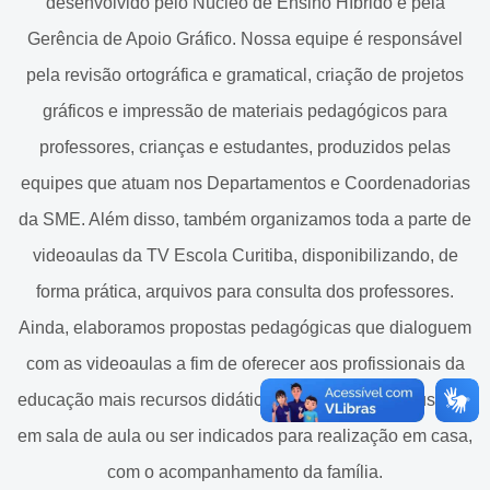
desenvolvido pelo Núcleo de Ensino Híbrido e pela
Cadastramento Escolar
Gerência de Apoio Gráfico. Nossa equipe é responsável
Equipe
Cadastro Online
pela revisão ortográfica e gramatical, criação de projetos
Biblioteca
Portal ICS Instituto Curitiba de
gráficos e impressão de materiais pedagógicos para
Saúde
Atividades, jogos e brincadeiras
professores, crianças e estudantes, produzidos pelas
equipes que atuam nos Departamentos e Coordenadorias
Portal Aprendere
Baú da Alfabetização
da SME. Além disso, também organizamos toda a parte de
Portal do Servidor
Internet Segura
videoaulas da TV Escola Curitiba, disponibilizando, de
Materiais Pedagógicos SME
forma prática, arquivos para consulta dos professores.
Ainda, elaboramos propostas pedagógicas que dialoguem
Tablet
com as videoaulas a fim de oferecer aos profissionais da
Videoaulas
educação mais recursos didáticos que poderão ser usados
Cronogramas de Conteúdos
em sala de aula ou ser indicados para realização em casa,
com o acompanhamento da família.
Grades Horárias