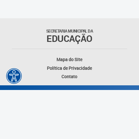
Anos anteriores
Legislação
SECRETARIA MUNICIPAL DA
EDUCAÇÃO
Portarias
Regimento Interno
Mapa do Site
Política de Privacidade
Plano Municipal
Contato
Avaliação e monitoramento
do PME
Equipe técnica
Relatórios
Plano Municipal de
Desenvolvido por: Instituto das Cidades