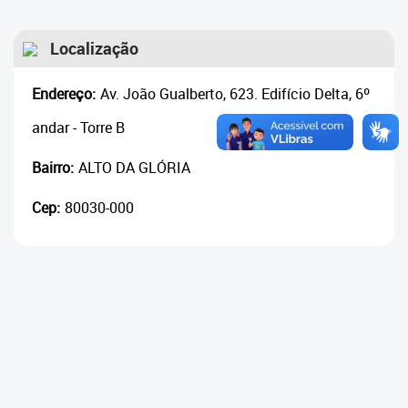
Cadastramento Escolar
Histórico
Localização
Cadastro Online
Composição
Portal ICS Instituto Curitiba de
Endereço:
Av. João Gualberto, 623. Edifício Delta, 6º
Saúde
Reuniões
andar - Torre B
Portal Aprendere
Cronograma
Bairro:
ALTO DA GLÓRIA
Portal do Servidor
Reuniões Ordinárias
Cep:
80030-000
Reuniões Extraordinárias
Atas
2023
2022
2021