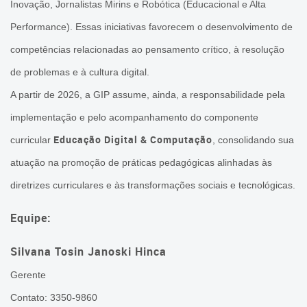
Programação
Inovação, Jornalistas Mirins e Robótica (Educacional e Alta
Performance). Essas iniciativas favorecem o desenvolvimento de
Segurança na Internet
competências relacionadas ao pensamento crítico, à resolução
Vídeos
de problemas e à cultura digital.
Fale Conosco
A partir de 2026, a GIP assume, ainda, a responsabilidade pela
implementação e pelo acompanhamento do componente
Educação Digital & Computação
curricular
, consolidando sua
atuação na promoção de práticas pedagógicas alinhadas às
diretrizes curriculares e às transformações sociais e tecnológicas.
Equipe:
Silvana Tosin Janoski Hinca
Gerente
Contato: 3350-9860