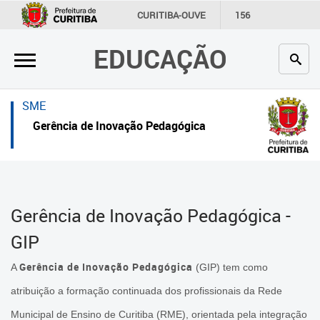
×
×
CURITIBA-OUVE
156
INFORMAÇÃO
SECRETARIAS
EDUCAÇÃO
Inicial
Inicial
Secretaria
Inicial
SME
Profissionais da educação
Secretaria
Gerência de Inovação Pedagógica
Crianças e estudantes
Links Úteis
Comunidade
Profissionais da educação
Gerência de Inovação Pedagógica -
Contato
Crianças e estudantes
GIP
Links
Comunidade
úteis
Gerência de Inovação Pedagógica
A
(GIP) tem como
Contato
atribuição a formação continuada dos profissionais da Rede
Portal da Prefeitura de Curitiba
Gerência de Inovação
Municipal de Ensino de Curitiba (RME), orientada pela integração