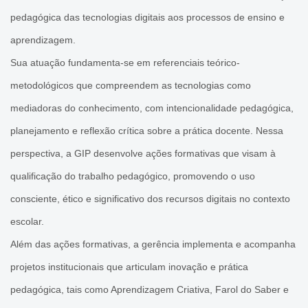
Cadastramento Escolar
Pedagógica - GIP
pedagógica das tecnologias digitais aos processos de ensino e
Cadastro Online
aprendizagem.
Aprendizagem Criativa
Sua atuação fundamenta-se em referenciais teórico-
Portal ICS Instituto Curitiba de
Coworking da Inovação
Saúde
metodológicos que compreendem as tecnologias como
Educação Digital e
mediadoras do conhecimento, com intencionalidade pedagógica,
Portal Aprendere
Computação
planejamento e reflexão crítica sobre a prática docente. Nessa
Portal do Servidor
Farol do Saber e Inovação
perspectiva, a GIP desenvolve ações formativas que visam à
qualificação do trabalho pedagógico, promovendo o uso
Jornalistas Mirins
consciente, ético e significativo dos recursos digitais no contexto
Laboratório Pedagógico de
escolar.
Inovação - LAPI
Além das ações formativas, a gerência implementa e acompanha
Materiais Pedagógicos
projetos institucionais que articulam inovação e prática
pedagógica, tais como Aprendizagem Criativa, Farol do Saber e
Robótica e Linguagem de