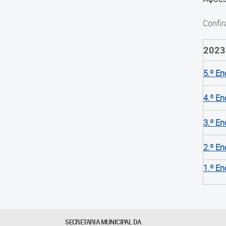
Confir
2023
5.º E
4.º E
3.º E
2.º E
1.º E
SECRETARIA MUNICIPAL DA