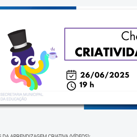
 DA APRENDIZAGEM CRIATIVA (VÍDEOS):