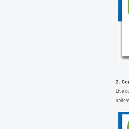
2. Co
Live c
aplica