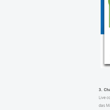
3. Ch
Live c
das Ma