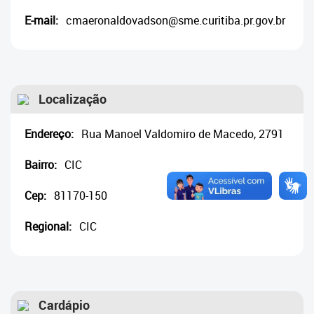
Cadastramento Escolar
E-mail:
cmaeronaldovadson@sme.curitiba.pr.gov.br
Cadastro Online
Portal ICS Instituto Curitiba de
Saúde
Localização
Portal Aprendere
Endereço:
Rua Manoel Valdomiro de Macedo, 2791
Portal do Servidor
Bairro:
CIC
Cep:
81170-150
Regional:
CIC
Cardápio