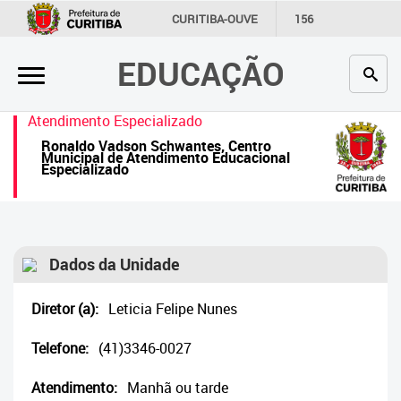
×
CURITIBA-OUVE
156
INFORMAÇÃO
SECRETARIAS
EDUCAÇÃO
Inicial
Secretaria
Atendimento Especializado
Ronaldo Vadson Schwantes, Centro
Profissionais da educação
Municipal de Atendimento Educacional
Especializado
Crianças e estudantes
Comunidade
Dados da Unidade
Contato
Diretor (a):
Leticia Felipe Nunes
Links
úteis
Telefone:
(41)3346-0027
Portal da Prefeitura de Curitiba
Atendimento:
Manhã ou tarde