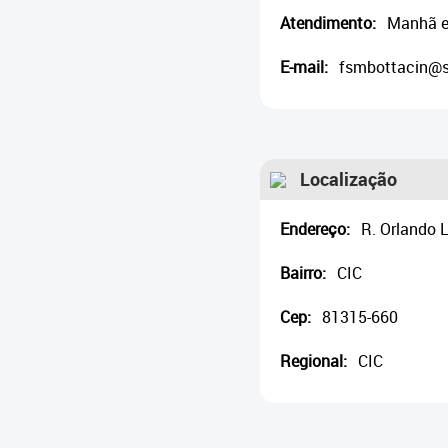
Atendimento:
Manhã e
E-mail:
fsmbottacin@sm
Localização
Endereço:
R. Orlando 
Bairro:
CIC
Cep:
81315-660
Regional:
CIC