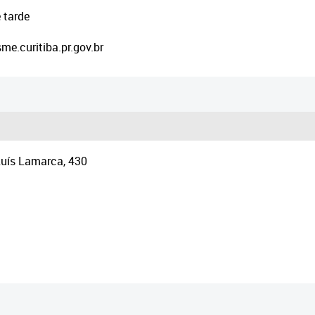
 tarde
e.curitiba.pr.gov.br
Luís Lamarca, 430