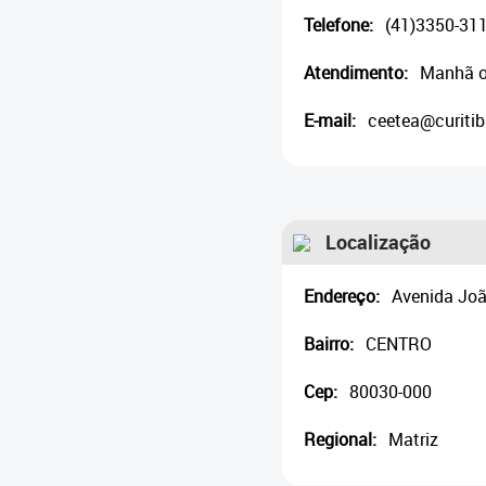
Telefone:
(41)3350-31
Atendimento:
Manhã o
E-mail:
ceetea@curitiba
Localização
Endereço:
Avenida João
Bairro:
CENTRO
Cep:
80030-000
Regional:
Matriz