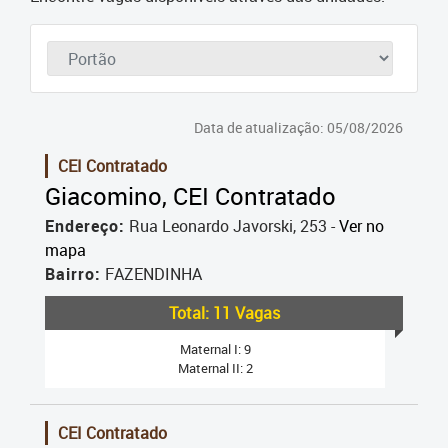
Cadastramento Escolar
Cadastro Online
Portal ICS Instituto Curitiba de
Saúde
Data de atualização: 05/08/2026
CEI Contratado
Portal Aprendere
Giacomino, CEI Contratado
Portal do Servidor
Endereço:
Rua Leonardo Javorski, 253 -
Ver no
mapa
Bairro:
FAZENDINHA
Total: 11 Vagas
Maternal I: 9
Maternal II: 2
CEI Contratado