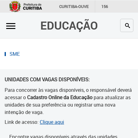
×
CURITIBA-OUVE
156
INFORMAÇÃO
SECRETARIAS
EDUCAÇÃO
Inicial
Secretaria
Profissionais da educação
SME
Crianças e estudantes
UNIDADES COM VAGAS DISPONÍVEIS:
Comunidade
Para concorrer às vagas disponíveis, o responsável deverá
Contato
acessar o
Cadastro Online da Educação
para atualizar as
unidades de sua preferência ou registrar uma nova
Links
intenção de vaga.
úteis
Link de acesso:
Clique aqui
Portal da Prefeitura de Curitiba
Encontre vagas disponíveis através das unidades.