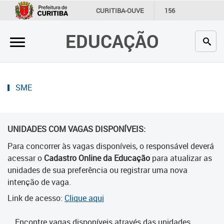
×
CURITIBA-OUVE
156
INFORMAÇÃO
SECRETARIAS
EDUCAÇÃO
Inicial
Secretaria
Profissionais da educação
SME
Crianças e estudantes
UNIDADES COM VAGAS DISPONÍVEIS:
Comunidade
Para concorrer às vagas disponíveis, o responsável deverá
Contato
acessar o
Cadastro Online da Educação
para atualizar as
unidades de sua preferência ou registrar uma nova
Links
intenção de vaga.
úteis
Link de acesso:
Clique aqui
Portal da Prefeitura de Curitiba
Encontre vagas disponíveis através das unidades.