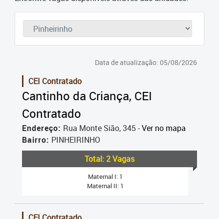
Cadastramento Escolar
Cadastro Online
Portal ICS Instituto Curitiba de
Saúde
Data de atualização: 05/08/2026
CEI Contratado
Portal Aprendere
Cantinho da Criança, CEI
Portal do Servidor
Contratado
Endereço:
Rua Monte Sião, 345 -
Ver no mapa
Bairro:
PINHEIRINHO
Total: 2 Vagas
Maternal I: 1
Maternal II: 1
CEI Contratado