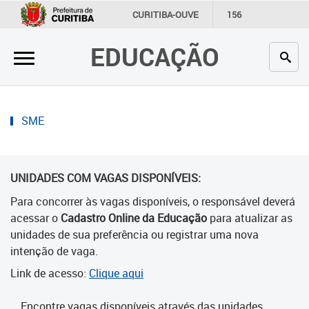
×
CURITIBA-OUVE
156
INFORMAÇÃO
SECRETARIAS
EDUCAÇÃO
Inicial
Secretaria
Profissionais da educação
SME
Crianças e estudantes
UNIDADES COM VAGAS DISPONÍVEIS:
Comunidade
Para concorrer às vagas disponíveis, o responsável deverá
Contato
acessar o
Cadastro Online da Educação
para atualizar as
unidades de sua preferência ou registrar uma nova
Links
intenção de vaga.
úteis
Link de acesso:
Clique aqui
Portal da Prefeitura de Curitiba
Encontre vagas disponíveis através das unidades.