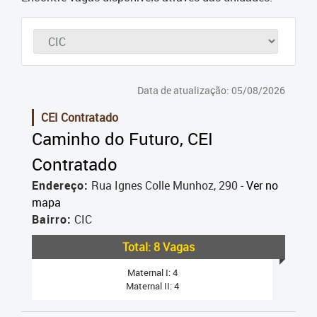
Cadastramento Escolar
Cadastro Online
Portal ICS Instituto Curitiba de
Saúde
Data de atualização: 05/08/2026
CEI Contratado
Portal Aprendere
Caminho do Futuro, CEI
Portal do Servidor
Contratado
Endereço:
Rua Ignes Colle Munhoz, 290 -
Ver no
mapa
Bairro:
CIC
Total: 8 Vagas
Maternal I: 4
Maternal II: 4