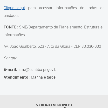
Suporte aos Contratos
Clique aqui
para acessar informações de todas as
unidades.
Gerência de Segurança
Monitorada
FONTE:
SME/Departamento de Planejamento, Estrutura e
Gerência de Transporte
Informações.
Escolar e Frota SME
Av. João Gualberto, 623 - Alto da Glória - CEP 80.030-000
Gerência de Transporte para
a Educação Especial - SITES
Contato
Gerência de Informação e
E-mail:
sme@curitiba.pr.gov.br
Tecnologia
Atendimento:
Manhã e tarde
Coordenadoria de
Alimentação Escolar
Fale Conosco
SECRETARIA MUNICIPAL DA