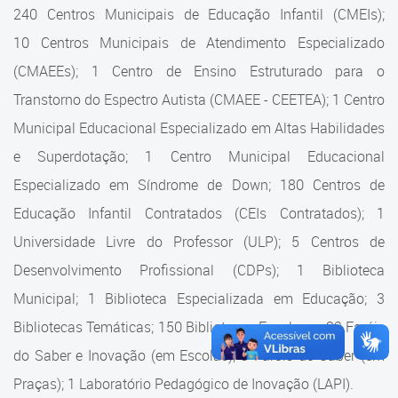
Cadastramento Escolar
240 Centros Municipais de Educação Infantil (CMEIs);
Estrutura da Secretaria
10 Centros Municipais de Atendimento Especializado
Cadastro Online
(CMAEEs); 1 Centro de Ensino Estruturado para o
Superintendência Executiva
Portal ICS Instituto Curitiba de
Transtorno do Espectro Autista (CMAEE - CEETEA); 1 Centro
Saúde
Superintendência Executiva
Municipal Educacional Especializado em Altas Habilidades
Portal Aprendere
Departamento de Logística
e Superdotação; 1 Centro Municipal Educacional
Especializado em Síndrome de Down; 180 Centros de
Portal do Servidor
Departamento de Logística
Educação Infantil Contratados (CEIs Contratados); 1
Gerência de Almoxarifado
Universidade Livre do Professor (ULP); 5 Centros de
Desenvolvimento Profissional (CDPs); 1 Biblioteca
Gerência de Aquisição e
Gestão Contratual de
Municipal; 1 Biblioteca Especializada em Educação; 3
Serviços
Bibliotecas Temáticas; 150 Bibliotecas Escolares; 32 Faróis
do Saber e Inovação (em Escolas); 9 Faróis do Saber (em
Gerência de Contratos
Praças); 1 Laboratório Pedagógico de Inovação (LAPI).
Gerência de Limpeza e