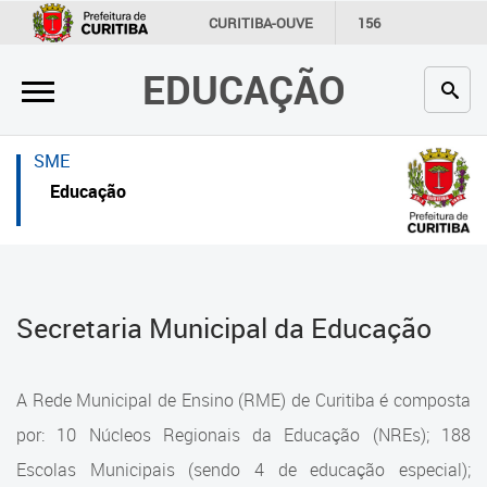
×
×
CURITIBA-OUVE
156
INFORMAÇÃO
SECRETARIAS
EDUCAÇÃO
Inicial
Inicial
Secretaria
Inicial
SME
Profissionais da educação
Secretaria
Educação
Crianças e estudantes
Links Úteis
Comunidade
Profissionais da educação
Secretaria Municipal da Educação
Contato
Crianças e estudantes
Links
Comunidade
A Rede Municipal de Ensino (RME) de Curitiba é composta
úteis
Contato
por: 10 Núcleos Regionais da Educação (NREs); 188
Portal da Prefeitura de Curitiba
Escolas Municipais (sendo 4 de educação especial);
Estrutura da Secretaria