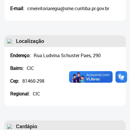
Cadastramento Escolar
E-mail:
cmeivitoriaregia@sme.curitiba.pr.gov.br
Cadastro Online
Portal ICS Instituto Curitiba de
Saúde
Localização
Portal Aprendere
Endereço:
Rua Ludvina Schuster Paes, 290
Portal do Servidor
Bairro:
CIC
Cep:
81460-298
Regional:
CIC
Cardápio