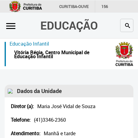
×
CURITIBA-OUVE
156
INFORMAÇÃO
SECRETARIAS
EDUCAÇÃO
Inicial
Secretaria
Educação Infantil
Vitória Régia, Centro Municipal de
Profissionais da educação
Educação Infantil
Crianças e estudantes
Comunidade
Dados da Unidade
Contato
Diretor (a):
Maria José Vidal de Souza
Links
úteis
Telefone:
(41)3346-2360
Portal da Prefeitura de Curitiba
Atendimento:
Manhã e tarde