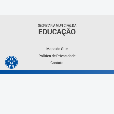
Matrículas
Núcleo de Mídias Educacionais
SECRETARIA MUNICIPAL DA
EDUCAÇÃO
Rede Municipal de Bibliotecas
Telegramática
Mapa do Site
Política de Privacidade
Transporte Escolar
Contato
Desenvolvido por: Instituto das Cidades