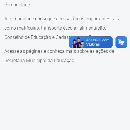
Cadastramento Escolar
comunidade.
Cadastramento Escolar
Cadastro Online
A comunidade consegue acessar áreas importantes tais
Comunidade Escola
como matrículas, transporte escolar, alimentação,
Portal ICS Instituto Curitiba de
Saúde
Conselho de Educação e Cadastramento Escolar.
Conselho Municipal de
Educação
Portal Aprendere
Acesse as páginas e conheça mais sobre as ações da
Consulta ao acervo
Secretaria Municipal da Educação.
Portal do Servidor
Credenciamento
Educação e Cultura
Faróis do Saber e Inovação
Histórico e Transferência
Escolar
Mama Nenê