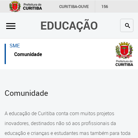
×
×
CURITIBA-OUVE
156
INFORMAÇÃO
SECRETARIAS
EDUCAÇÃO
Inicial
Inicial
Secretaria
Inicial
SME
Profissionais da educação
Secretaria
Comunidade
Crianças e estudantes
Links Úteis
Comunidade
Profissionais da educação
Comunidade
Contato
Crianças e estudantes
Links
Comunidade
A educação de Curitiba conta com muitos projetos
úteis
Contato
inovadores, destinados não só aos profissionais da
Portal da Prefeitura de Curitiba
educação e crianças e estudantes mas também para toda
Alimentação Escolar