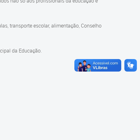
ados não só aos profissionais da educação e
as, transporte escolar, alimentação, Conselho
cipal da Educação.