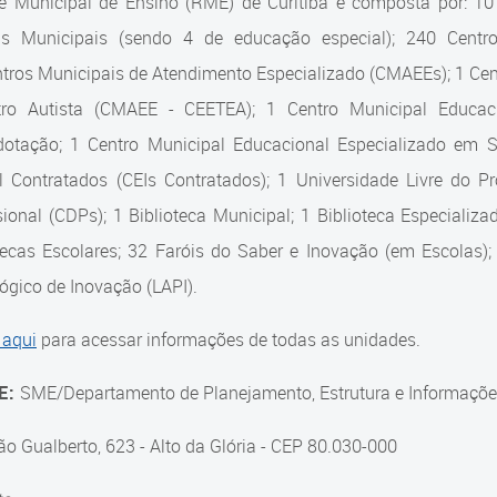
e Municipal de Ensino (RME) de Curitiba é composta por: 1
as Municipais (sendo 4 de educação especial); 240 Centro
tros Municipais de Atendimento Especializado (CMAEEs); 1 Cent
tro Autista (CMAEE - CEETEA); 1 Centro Municipal Educaci
dotação; 1 Centro Municipal Educacional Especializado em
il Contratados (CEIs Contratados); 1 Universidade Livre do 
sional (CDPs); 1 Biblioteca Municipal; 1 Biblioteca Especiali
tecas Escolares; 32 Faróis do Saber e Inovação (em Escolas);
gico de Inovação (LAPI).
 aqui
para acessar informações de todas as unidades.
E:
SME/Departamento de Planejamento, Estrutura e Informaçõe
ão Gualberto, 623 - Alto da Glória - CEP 80.030-000