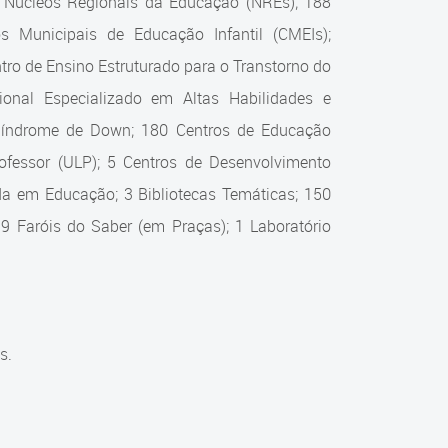
0 Núcleos Regionais da Educação (NREs); 188
s Municipais de Educação Infantil (CMEIs);
ro de Ensino Estruturado para o Transtorno do
onal Especializado em Altas Habilidades e
 Síndrome de Down; 180 Centros de Educação
Professor (ULP); 5 Centros de Desenvolvimento
zada em Educação; 3 Bibliotecas Temáticas; 150
 9 Faróis do Saber (em Praças); 1 Laboratório
s.