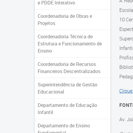
A Red
e PDDE Interativo
Escol
Coordenadoria de Obras e
10 Cen
Projetos
Espec
Coordenadoria Técnica de
Super
Estrutura e Funcionamento de
Infant
Ensino
Profis
Coordenadoria de Recursos
Biblio
Financeiros Descentralizados
Pedagó
Superintendência de Gestão
Clique
Educacional
Departamento de Educação
FONT
Infantil
Av. Jo
Departamento de Ensino
Fundamental