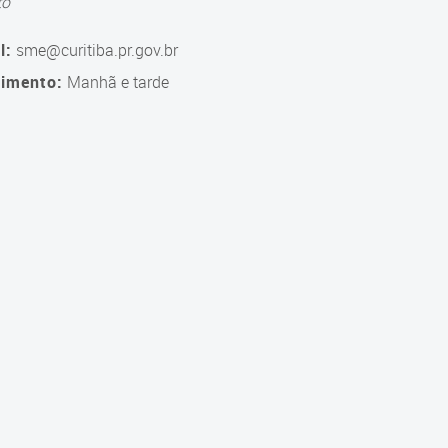
to
l:
sme@curitiba.pr.gov.br
imento:
Manhã e tarde