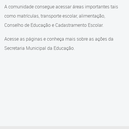
Cadastramento Escolar
A comunidade consegue acessar áreas importantes tais
Cadastramento Escolar
como matrículas, transporte escolar, alimentação,
Cadastro Online
Comunidade Escola
Conselho de Educação e Cadastramento Escolar.
Portal ICS Instituto Curitiba de
Saúde
Conselho Municipal de
Acesse as páginas e conheça mais sobre as ações da
Educação
Secretaria Municipal da Educação.
Portal Aprendere
Consulta ao acervo
Portal do Servidor
Credenciamento
Educação e Cultura
Faróis do Saber e Inovação
Histórico e Transferência
Escolar
Mama Nenê