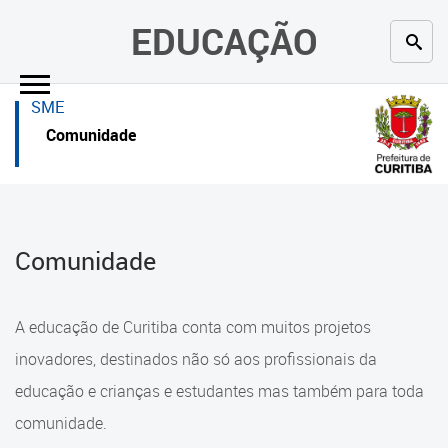
×
×
EDUCAÇÃO
Inicial
Inicial
SME
Secretaria
Inicial
Comunidade
Profissionais da educação
Secretaria
Crianças e estudantes
Links Úteis
Comunidade
Comunidade
Profissionais da educação
Contato
Crianças e estudantes
A educação de Curitiba conta com muitos projetos
Links
Comunidade
inovadores, destinados não só aos profissionais da
úteis
educação e crianças e estudantes mas também para toda
Contato
Portal da Prefeitura de Curitiba
comunidade.
Alimentação Escolar