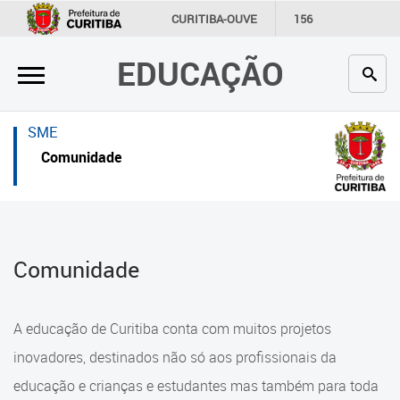
×
×
CURITIBA-OUVE
156
INFORMAÇÃO
SECRETARIAS
EDUCAÇÃO
Inicial
Inicial
Secretaria
Inicial
SME
Profissionais da educação
Secretaria
Comunidade
Crianças e estudantes
Links Úteis
Comunidade
Profissionais da educação
Comunidade
Contato
Crianças e estudantes
Links
Comunidade
A educação de Curitiba conta com muitos projetos
úteis
Contato
inovadores, destinados não só aos profissionais da
Portal da Prefeitura de Curitiba
educação e crianças e estudantes mas também para toda
Alimentação Escolar