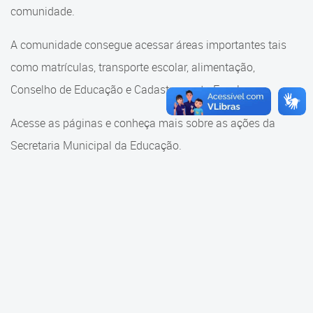
Cadastramento Escolar
comunidade.
Cadastramento Escolar
Cadastro Online
A comunidade consegue acessar áreas importantes tais
Comunidade Escola
como matrículas, transporte escolar, alimentação,
Portal ICS Instituto Curitiba de
Saúde
Conselho de Educação e Cadastramento Escolar.
Conselho Municipal de
Educação
Portal Aprendere
Acesse as páginas e conheça mais sobre as ações da
Consulta ao acervo
Secretaria Municipal da Educação.
Portal do Servidor
Credenciamento
Educação e Cultura
Faróis do Saber e Inovação
Histórico e Transferência
Escolar
Mama Nenê