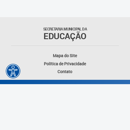
Matrículas
Núcleo de Mídias Educacionais
SECRETARIA MUNICIPAL DA
EDUCAÇÃO
Rede Municipal de Bibliotecas
Telegramática
Mapa do Site
Política de Privacidade
Transporte Escolar
Contato
Desenvolvido por: Instituto das Cidades