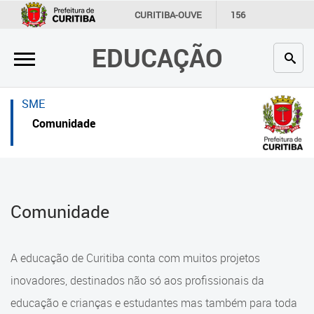
×
×
CURITIBA-OUVE
156
INFORMAÇÃO
SECRETARIAS
EDUCAÇÃO
Inicial
Inicial
Secretaria
Inicial
SME
Profissionais da educação
Secretaria
Comunidade
Crianças e estudantes
Links Úteis
Comunidade
Profissionais da educação
Comunidade
Contato
Crianças e estudantes
Links
Comunidade
A educação de Curitiba conta com muitos projetos
úteis
Contato
inovadores, destinados não só aos profissionais da
Portal da Prefeitura de Curitiba
educação e crianças e estudantes mas também para toda
Alimentação Escolar