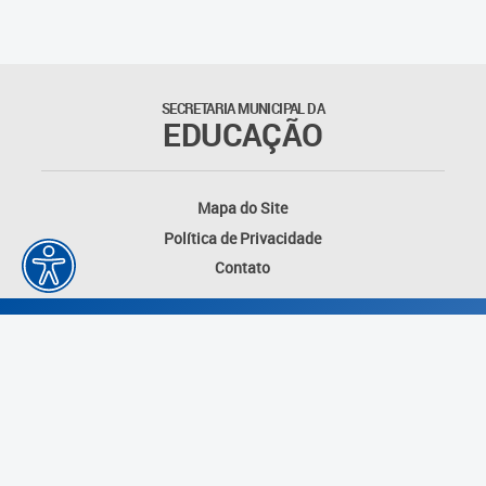
Matrículas
Núcleo de Mídias Educacionais
SECRETARIA MUNICIPAL DA
EDUCAÇÃO
Rede Municipal de Bibliotecas
Telegramática
Mapa do Site
Política de Privacidade
Transporte Escolar
Contato
Desenvolvido por: Instituto das Cidades