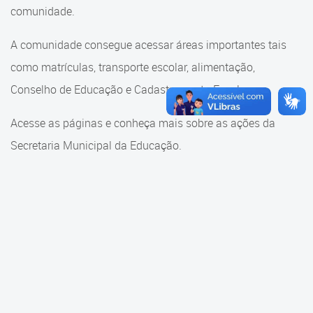
Cadastramento Escolar
comunidade.
Cadastramento Escolar
Cadastro Online
A comunidade consegue acessar áreas importantes tais
Comunidade Escola
como matrículas, transporte escolar, alimentação,
Portal ICS Instituto Curitiba de
Saúde
Conselho de Educação e Cadastramento Escolar.
Conselho Municipal de
Educação
Portal Aprendere
Acesse as páginas e conheça mais sobre as ações da
Consulta ao acervo
Secretaria Municipal da Educação.
Portal do Servidor
Credenciamento
Educação e Cultura
Faróis do Saber e Inovação
Histórico e Transferência
Escolar
Mama Nenê