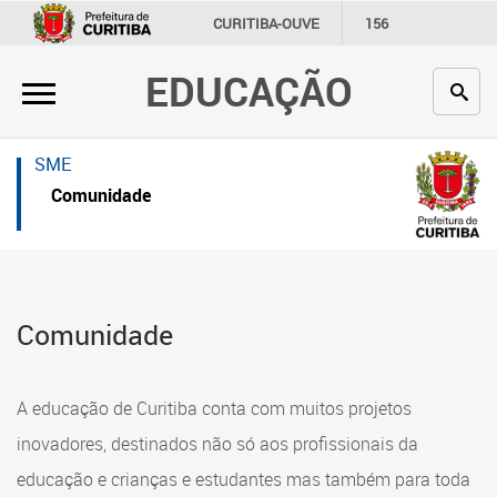
×
×
CURITIBA-OUVE
156
INFORMAÇÃO
SECRETARIAS
EDUCAÇÃO
Inicial
Inicial
Secretaria
Inicial
SME
Profissionais da educação
Secretaria
Comunidade
Crianças e estudantes
Links Úteis
Comunidade
Profissionais da educação
Comunidade
Contato
Crianças e estudantes
Links
Comunidade
A educação de Curitiba conta com muitos projetos
úteis
Contato
inovadores, destinados não só aos profissionais da
Portal da Prefeitura de Curitiba
educação e crianças e estudantes mas também para toda
Alimentação Escolar