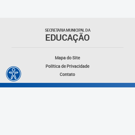
Matrículas
Núcleo de Mídias Educacionais
SECRETARIA MUNICIPAL DA
EDUCAÇÃO
Rede Municipal de Bibliotecas
Telegramática
Mapa do Site
Política de Privacidade
Transporte Escolar
Contato
Desenvolvido por: Instituto das Cidades