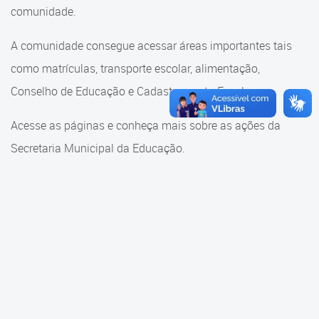
Cadastramento Escolar
comunidade.
Cadastramento Escolar
Cadastro Online
A comunidade consegue acessar áreas importantes tais
Comunidade Escola
como matrículas, transporte escolar, alimentação,
Portal ICS Instituto Curitiba de
Saúde
Conselho de Educação e Cadastramento Escolar.
Conselho Municipal de
Educação
Portal Aprendere
Acesse as páginas e conheça mais sobre as ações da
Consulta ao acervo
Secretaria Municipal da Educação.
Portal do Servidor
Credenciamento
Educação e Cultura
Faróis do Saber e Inovação
Histórico e Transferência
Escolar
Mama Nenê