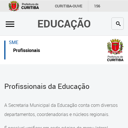
×
×
CURITIBA-OUVE
156
INFORMAÇÃO
SECRETARIAS
EDUCAÇÃO
Inicial
Inicial
Secretaria
Inicial
SME
Profissionais da educação
Secretaria
Profissionais
Crianças e estudantes
Links Úteis
Comunidade
Profissionais da educação
Profissionais da Educação
Contato
Crianças e estudantes
Links
Comunidade
A Secretaria Municipal da Educação conta com diversos
úteis
Contato
departamentos, coordenadorias e núcleos regionais.
Portal da Prefeitura de Curitiba
Comunidade Escola