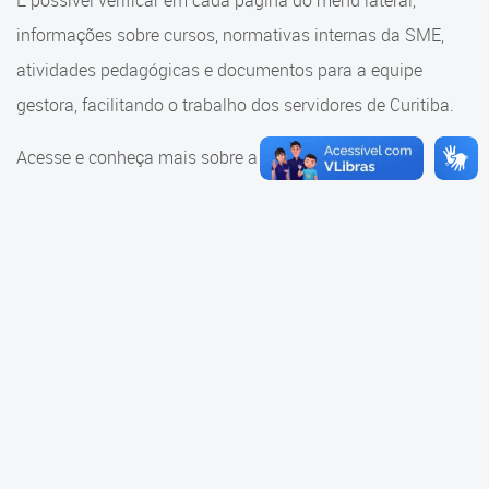
É possível verificar em cada página do menu lateral,
Cadastramento Escolar
informações sobre cursos, normativas internas da SME,
Consulta ao acervo
Cadastro Online
atividades pedagógicas e documentos para a equipe
Educação e Cultura
gestora, facilitando o trabalho dos servidores de Curitiba.
Portal ICS Instituto Curitiba de
Saúde
Faróis do Saber e Inovação
Acesse e conheça mais sobre a SME.
Portal Aprendere
Linhas do Conhecimento
Portal do Servidor
Materiais e referenciais
Coordenadoria de Educação
Infantil
Cadernos Pedagógicos
Parâmetros de Qualidade
Currículo da Educação
Infantil