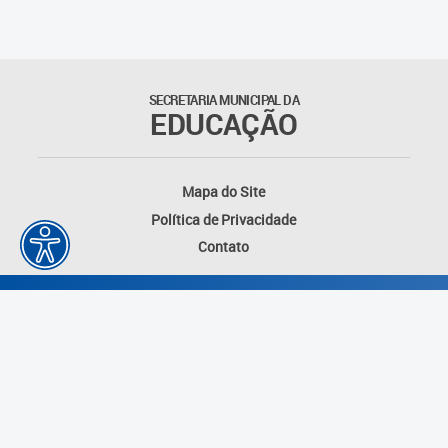
Outros documentos
Coordenadoria de Ensino
SECRETARIA MUNICIPAL DA
Fundamental
EDUCAÇÃO
Gerência de Currículo
Mapa do Site
Gerência de Educação de
Política de Privacidade
Jovens e Adultos
Contato
Gerência de Educação
Integral
Gerência de Gestão
Escolar
Núcleo de Mídias Educacionais
Desenvolvido por: Instituto das Cidades