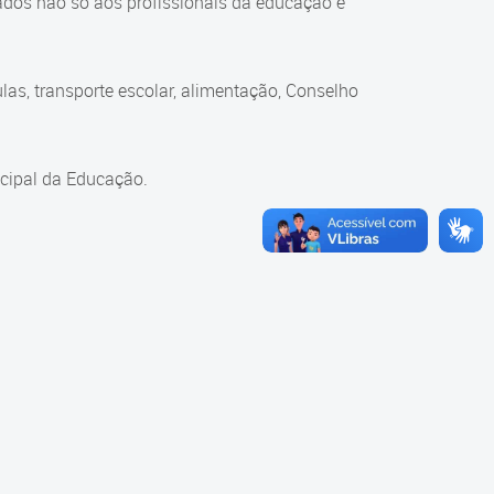
ados não só aos profissionais da educação e
as, transporte escolar, alimentação, Conselho
cipal da Educação.