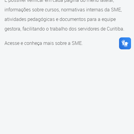
É possível verificar em cada página do menu lateral,
Cadastramento Escolar
informações sobre cursos, normativas internas da SME,
Consulta ao acervo
Cadastro Online
atividades pedagógicas e documentos para a equipe
Educação e Cultura
gestora, facilitando o trabalho dos servidores de Curitiba.
Portal ICS Instituto Curitiba de
Saúde
Faróis do Saber e Inovação
Acesse e conheça mais sobre a SME.
Portal Aprendere
Linhas do Conhecimento
Portal do Servidor
Materiais e referenciais
Coordenadoria de Educação
Infantil
Cadernos Pedagógicos
Parâmetros de Qualidade
Currículo da Educação
Infantil