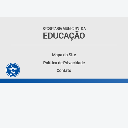
Outros documentos
Coordenadoria de Ensino
SECRETARIA MUNICIPAL DA
Fundamental
EDUCAÇÃO
Gerência de Currículo
Mapa do Site
Gerência de Educação de
Política de Privacidade
Jovens e Adultos
Contato
Gerência de Educação
Integral
Gerência de Gestão
Escolar
Núcleo de Mídias Educacionais
Desenvolvido por: Instituto das Cidades