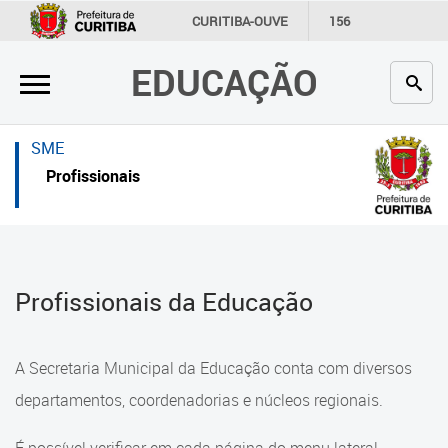
×
×
CURITIBA-OUVE
156
INFORMAÇÃO
SECRETARIAS
EDUCAÇÃO
Inicial
Inicial
Secretaria
Inicial
SME
Profissionais da educação
Secretaria
Profissionais
Crianças e estudantes
Links Úteis
Comunidade
Profissionais da educação
Profissionais da Educação
Contato
Crianças e estudantes
Links
Comunidade
A Secretaria Municipal da Educação conta com diversos
úteis
Contato
departamentos, coordenadorias e núcleos regionais.
Portal da Prefeitura de Curitiba
Comunidade Escola