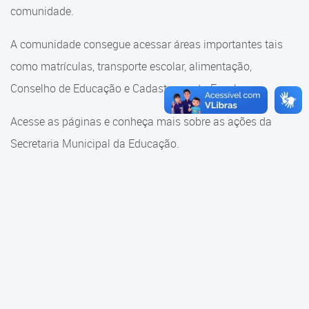
Cadastramento Escolar
comunidade.
Cadastramento Escolar
Cadastro Online
A comunidade consegue acessar áreas importantes tais
Comunidade Escola
como matrículas, transporte escolar, alimentação,
Portal ICS Instituto Curitiba de
Saúde
Conselho de Educação e Cadastramento Escolar.
Conselho Municipal de
Educação
Portal Aprendere
Acesse as páginas e conheça mais sobre as ações da
Consulta ao acervo
Secretaria Municipal da Educação.
Portal do Servidor
Credenciamento
Educação e Cultura
Faróis do Saber e Inovação
Histórico e Transferência
Escolar
Mama Nenê