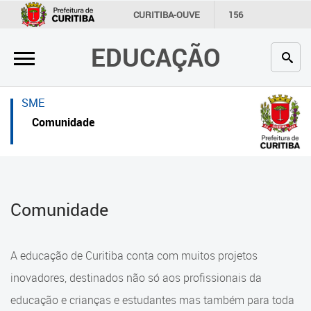
×
×
CURITIBA-OUVE
156
INFORMAÇÃO
SECRETARIAS
EDUCAÇÃO
Inicial
Inicial
Secretaria
Inicial
SME
Profissionais da educação
Secretaria
Comunidade
Crianças e estudantes
Links Úteis
Comunidade
Profissionais da educação
Comunidade
Contato
Crianças e estudantes
Links
Comunidade
A educação de Curitiba conta com muitos projetos
úteis
Contato
inovadores, destinados não só aos profissionais da
Portal da Prefeitura de Curitiba
educação e crianças e estudantes mas também para toda
Alimentação Escolar