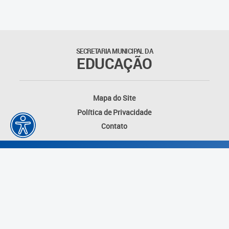
Matrículas
Núcleo de Mídias Educacionais
SECRETARIA MUNICIPAL DA
EDUCAÇÃO
Rede Municipal de Bibliotecas
Telegramática
Mapa do Site
Política de Privacidade
Transporte Escolar
Contato
Desenvolvido por: Instituto das Cidades