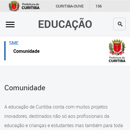
×
×
CURITIBA-OUVE
156
INFORMAÇÃO
SECRETARIAS
EDUCAÇÃO
Inicial
Inicial
Secretaria
Inicial
SME
Profissionais da educação
Secretaria
Comunidade
Crianças e estudantes
Links Úteis
Comunidade
Profissionais da educação
Comunidade
Contato
Crianças e estudantes
Links
Comunidade
A educação de Curitiba conta com muitos projetos
úteis
Contato
inovadores, destinados não só aos profissionais da
Portal da Prefeitura de Curitiba
educação e crianças e estudantes mas também para toda
Alimentação Escolar