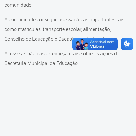
Cadastramento Escolar
comunidade.
Cadastramento Escolar
Cadastro Online
A comunidade consegue acessar áreas importantes tais
Comunidade Escola
como matrículas, transporte escolar, alimentação,
Portal ICS Instituto Curitiba de
Saúde
Conselho de Educação e Cadastramento Escolar.
Conselho Municipal de
Educação
Portal Aprendere
Acesse as páginas e conheça mais sobre as ações da
Consulta ao acervo
Secretaria Municipal da Educação.
Portal do Servidor
Credenciamento
Educação e Cultura
Faróis do Saber e Inovação
Histórico e Transferência
Escolar
Mama Nenê