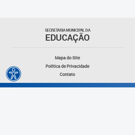
Matrículas
Núcleo de Mídias Educacionais
SECRETARIA MUNICIPAL DA
EDUCAÇÃO
Rede Municipal de Bibliotecas
Telegramática
Mapa do Site
Política de Privacidade
Transporte Escolar
Contato
Desenvolvido por: Instituto das Cidades