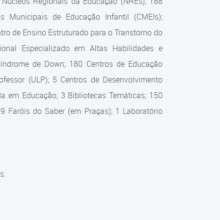
0 Núcleos Regionais da Educação (NREs); 188
s Municipais de Educação Infantil (CMEIs);
ro de Ensino Estruturado para o Transtorno do
onal Especializado em Altas Habilidades e
 Síndrome de Down; 180 Centros de Educação
Professor (ULP); 5 Centros de Desenvolvimento
zada em Educação; 3 Bibliotecas Temáticas; 150
 9 Faróis do Saber (em Praças); 1 Laboratório
s.