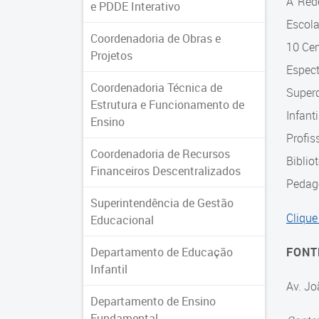
A Red
e PDDE Interativo
Escol
Coordenadoria de Obras e
10 Cen
Projetos
Espec
Coordenadoria Técnica de
Super
Estrutura e Funcionamento de
Infant
Ensino
Profis
Coordenadoria de Recursos
Biblio
Financeiros Descentralizados
Pedagó
Superintendência de Gestão
Clique
Educacional
Departamento de Educação
FONT
Infantil
Av. Jo
Departamento de Ensino
Fundamental