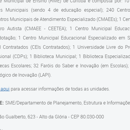
e Municipal de Ensino (RME) de Curitiba é composta por: 1
as Municipais (sendo 4 de educação especial); 240 Centro
tros Municipais de Atendimento Especializado (CMAEEs); 1 Cent
tro Autista (CMAEE - CEETEA); 1 Centro Municipal Educaci
dotação; 1 Centro Municipal Educacional Especializado em
il Contratados (CEIs Contratados); 1 Universidade Livre do 
sional (CDPs); 1 Biblioteca Municipal; 1 Biblioteca Especiali
tecas Escolares; 32 Faróis do Saber e Inovação (em Escolas);
gico de Inovação (LAPI).
 aqui
para acessar informações de todas as unidades.
E:
SME/Departamento de Planejamento, Estrutura e Informaçõe
ão Gualberto, 623 - Alto da Glória - CEP 80.030-000