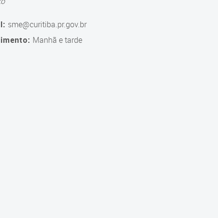
to
l:
sme@curitiba.pr.gov.br
imento:
Manhã e tarde