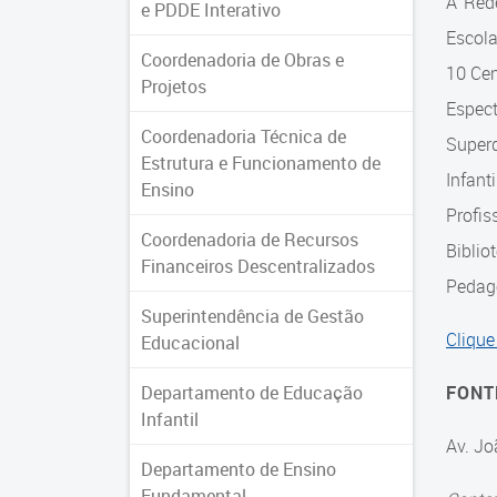
A Red
e PDDE Interativo
Escol
Coordenadoria de Obras e
10 Cen
Projetos
Espec
Coordenadoria Técnica de
Super
Estrutura e Funcionamento de
Infant
Ensino
Profis
Coordenadoria de Recursos
Biblio
Financeiros Descentralizados
Pedagó
Superintendência de Gestão
Clique
Educacional
Departamento de Educação
FONT
Infantil
Av. Jo
Departamento de Ensino
Fundamental