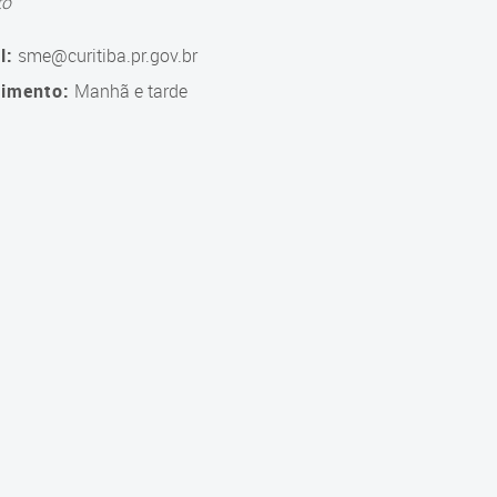
to
l:
sme@curitiba.pr.gov.br
imento:
Manhã e tarde