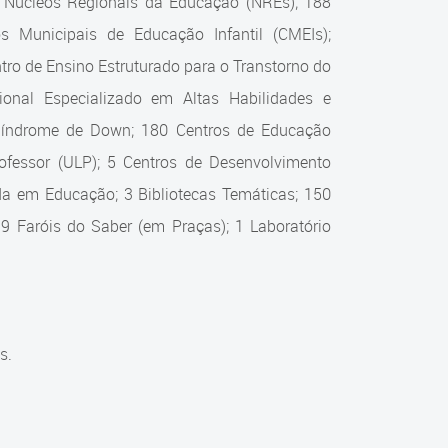
0 Núcleos Regionais da Educação (NREs); 188
s Municipais de Educação Infantil (CMEIs);
ro de Ensino Estruturado para o Transtorno do
onal Especializado em Altas Habilidades e
 Síndrome de Down; 180 Centros de Educação
Professor (ULP); 5 Centros de Desenvolvimento
zada em Educação; 3 Bibliotecas Temáticas; 150
 9 Faróis do Saber (em Praças); 1 Laboratório
s.