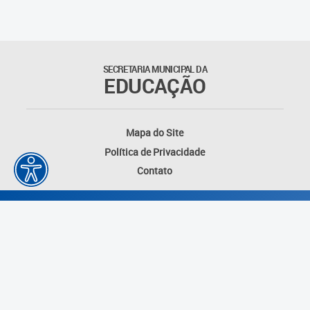
Matrículas
Núcleo de Mídias Educacionais
SECRETARIA MUNICIPAL DA
EDUCAÇÃO
Rede Municipal de Bibliotecas
Telegramática
Mapa do Site
Política de Privacidade
Transporte Escolar
Contato
Desenvolvido por: Instituto das Cidades