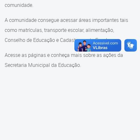
Cadastramento Escolar
comunidade.
Cadastramento Escolar
Cadastro Online
A comunidade consegue acessar áreas importantes tais
Comunidade Escola
como matrículas, transporte escolar, alimentação,
Portal ICS Instituto Curitiba de
Saúde
Conselho de Educação e Cadastramento Escolar.
Conselho Municipal de
Educação
Portal Aprendere
Acesse as páginas e conheça mais sobre as ações da
Consulta ao acervo
Secretaria Municipal da Educação.
Portal do Servidor
Credenciamento
Educação e Cultura
Faróis do Saber e Inovação
Histórico e Transferência
Escolar
Mama Nenê