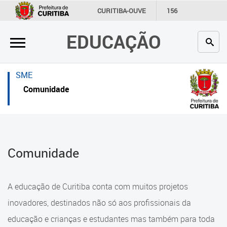
×
×
CURITIBA-OUVE
156
INFORMAÇÃO
SECRETARIAS
EDUCAÇÃO
Inicial
Inicial
Secretaria
Inicial
SME
Profissionais da educação
Secretaria
Comunidade
Crianças e estudantes
Links Úteis
Comunidade
Profissionais da educação
Comunidade
Contato
Crianças e estudantes
Links
Comunidade
A educação de Curitiba conta com muitos projetos
úteis
Contato
inovadores, destinados não só aos profissionais da
Portal da Prefeitura de Curitiba
educação e crianças e estudantes mas também para toda
Alimentação Escolar