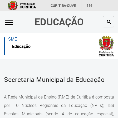
×
×
CURITIBA-OUVE
156
INFORMAÇÃO
SECRETARIAS
EDUCAÇÃO
Inicial
Inicial
Secretaria
Inicial
SME
Profissionais da educação
Secretaria
Educação
Crianças e estudantes
Links Úteis
Comunidade
Profissionais da educação
Secretaria Municipal da Educação
Contato
Crianças e estudantes
Links
Comunidade
A Rede Municipal de Ensino (RME) de Curitiba é composta
úteis
Contato
por: 10 Núcleos Regionais da Educação (NREs); 188
Portal da Prefeitura de Curitiba
Escolas Municipais (sendo 4 de educação especial);
Estrutura da Secretaria