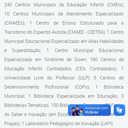
Cadastramento Escolar
240 Centros Municipais de Educação Infantil (CMEIs);
Estrutura da Secretaria
10 Centros Municipais de Atendimento Especializado
Cadastro Online
(CMAEEs); 1 Centro de Ensino Estruturado para o
Superintendência Executiva
Portal ICS Instituto Curitiba de
Transtorno do Espectro Autista (CMAEE - CEETEA); 1 Centro
Saúde
Superintendência Executiva
Municipal Educacional Especializado em Altas Habilidades
Portal Aprendere
Departamento de Logística
e Superdotação; 1 Centro Municipal Educacional
Especializado em Síndrome de Down; 180 Centros de
Portal do Servidor
Departamento de Logística
Educação Infantil Contratados (CEIs Contratados); 1
Gerência de Almoxarifado
Universidade Livre do Professor (ULP); 5 Centros de
Desenvolvimento Profissional (CDPs); 1 Biblioteca
Gerência de Aquisição e
Gestão Contratual de
Municipal; 1 Biblioteca Especializada em Educação; 3
Serviços
Bibliotecas Temáticas; 150 Bibliotecas Escolares; 32 Faróis
do Saber e Inovação (em Escolas); 9 Faróis do Saber (em
Gerência de Contratos
Praças); 1 Laboratório Pedagógico de Inovação (LAPI).
Gerência de Limpeza e