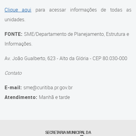
Suporte aos Contratos
Clique aqui
para acessar informações de todas as
unidades.
Gerência de Segurança
Monitorada
FONTE:
SME/Departamento de Planejamento, Estrutura e
Gerência de Transporte
Informações.
Escolar e Frota SME
Av. João Gualberto, 623 - Alto da Glória - CEP 80.030-000
Gerência de Transporte para
a Educação Especial - SITES
Contato
Gerência de Informação e
E-mail:
sme@curitiba.pr.gov.br
Tecnologia
Atendimento:
Manhã e tarde
Coordenadoria de
Alimentação Escolar
Fale Conosco
SECRETARIA MUNICIPAL DA