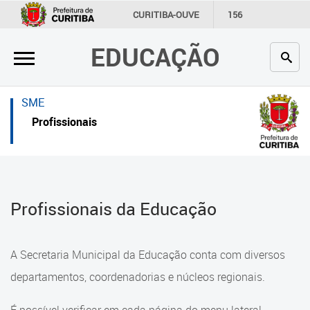
×
×
CURITIBA-OUVE
156
INFORMAÇÃO
SECRETARIAS
EDUCAÇÃO
Inicial
Inicial
Secretaria
Inicial
SME
Profissionais da educação
Secretaria
Profissionais
Crianças e estudantes
Links Úteis
Comunidade
Profissionais da educação
Profissionais da Educação
Contato
Crianças e estudantes
Links
Comunidade
A Secretaria Municipal da Educação conta com diversos
úteis
Contato
departamentos, coordenadorias e núcleos regionais.
Portal da Prefeitura de Curitiba
Comunidade Escola