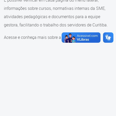
É possível verificar em cada página do menu lateral,
Cadastramento Escolar
informações sobre cursos, normativas internas da SME,
Consulta ao acervo
Cadastro Online
atividades pedagógicas e documentos para a equipe
Educação e Cultura
gestora, facilitando o trabalho dos servidores de Curitiba.
Portal ICS Instituto Curitiba de
Saúde
Faróis do Saber e Inovação
Acesse e conheça mais sobre a SME.
Portal Aprendere
Linhas do Conhecimento
Portal do Servidor
Materiais e referenciais
Coordenadoria de Educação
Infantil
Cadernos Pedagógicos
Parâmetros de Qualidade
Currículo da Educação
Infantil