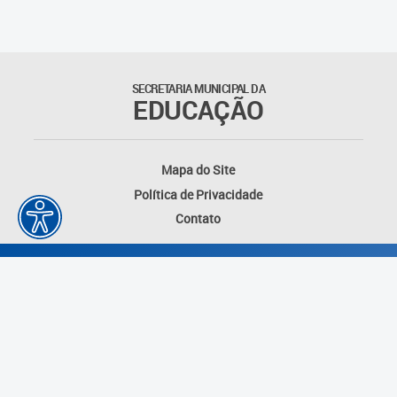
Outros documentos
Coordenadoria de Ensino
SECRETARIA MUNICIPAL DA
Fundamental
EDUCAÇÃO
Gerência de Currículo
Mapa do Site
Gerência de Educação de
Política de Privacidade
Jovens e Adultos
Contato
Gerência de Educação
Integral
Gerência de Gestão
Escolar
Núcleo de Mídias Educacionais
Desenvolvido por: Instituto das Cidades