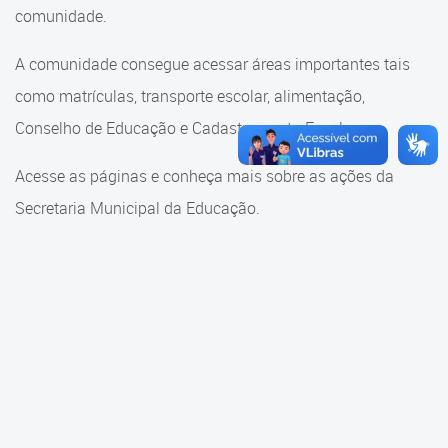
Cadastramento Escolar
comunidade.
Cadastramento Escolar
Cadastro Online
A comunidade consegue acessar áreas importantes tais
Comunidade Escola
como matrículas, transporte escolar, alimentação,
Portal ICS Instituto Curitiba de
Saúde
Conselho de Educação e Cadastramento Escolar.
Conselho Municipal de
Educação
Portal Aprendere
Acesse as páginas e conheça mais sobre as ações da
Consulta ao acervo
Secretaria Municipal da Educação.
Portal do Servidor
Credenciamento
Educação e Cultura
Faróis do Saber e Inovação
Histórico e Transferência
Escolar
Mama Nenê