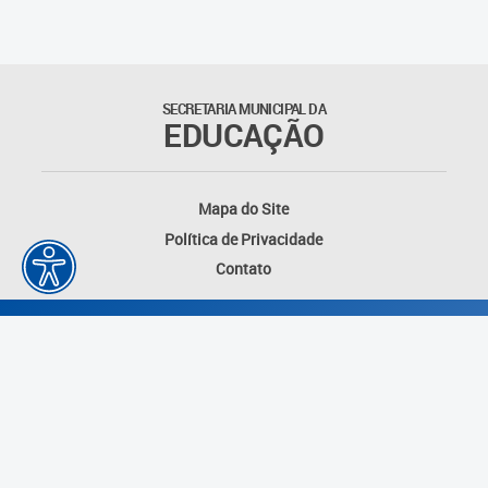
Matrículas
Núcleo de Mídias Educacionais
SECRETARIA MUNICIPAL DA
EDUCAÇÃO
Rede Municipal de Bibliotecas
Telegramática
Mapa do Site
Política de Privacidade
Transporte Escolar
Contato
Desenvolvido por: Instituto das Cidades