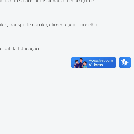
ados não só aos profissionais da educação e
as, transporte escolar, alimentação, Conselho
cipal da Educação.