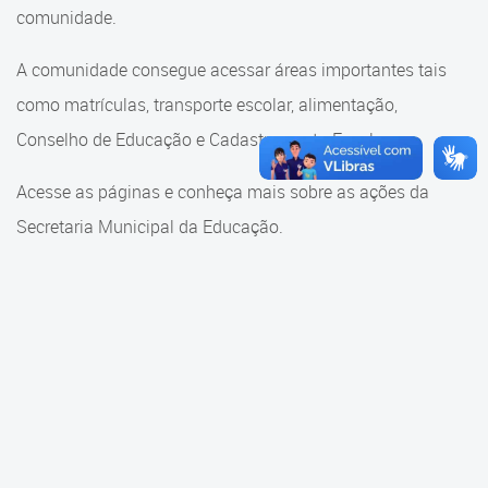
Cadastramento Escolar
comunidade.
Cadastramento Escolar
Cadastro Online
A comunidade consegue acessar áreas importantes tais
Comunidade Escola
como matrículas, transporte escolar, alimentação,
Portal ICS Instituto Curitiba de
Saúde
Conselho de Educação e Cadastramento Escolar.
Conselho Municipal de
Educação
Portal Aprendere
Acesse as páginas e conheça mais sobre as ações da
Consulta ao acervo
Secretaria Municipal da Educação.
Portal do Servidor
Credenciamento
Educação e Cultura
Faróis do Saber e Inovação
Histórico e Transferência
Escolar
Mama Nenê