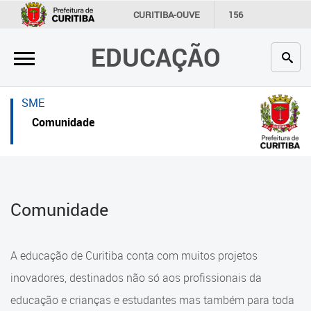
×
×
CURITIBA-OUVE
156
INFORMAÇÃO
SECRETARIAS
EDUCAÇÃO
Inicial
Inicial
Secretaria
Inicial
SME
Profissionais da educação
Secretaria
Comunidade
Crianças e estudantes
Links Úteis
Comunidade
Profissionais da educação
Comunidade
Contato
Crianças e estudantes
Links
Comunidade
A educação de Curitiba conta com muitos projetos
úteis
Contato
inovadores, destinados não só aos profissionais da
Portal da Prefeitura de Curitiba
educação e crianças e estudantes mas também para toda
Alimentação Escolar