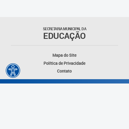
Matrículas
Núcleo de Mídias Educacionais
SECRETARIA MUNICIPAL DA
EDUCAÇÃO
Rede Municipal de Bibliotecas
Telegramática
Mapa do Site
Política de Privacidade
Transporte Escolar
Contato
Desenvolvido por: Instituto das Cidades