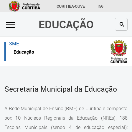
×
×
CURITIBA-OUVE
156
INFORMAÇÃO
SECRETARIAS
EDUCAÇÃO
Inicial
Inicial
Secretaria
Inicial
SME
Profissionais da educação
Secretaria
Educação
Crianças e estudantes
Links Úteis
Comunidade
Profissionais da educação
Secretaria Municipal da Educação
Contato
Crianças e estudantes
Links
Comunidade
A Rede Municipal de Ensino (RME) de Curitiba é composta
úteis
Contato
por: 10 Núcleos Regionais da Educação (NREs); 188
Portal da Prefeitura de Curitiba
Escolas Municipais (sendo 4 de educação especial);
Estrutura da Secretaria