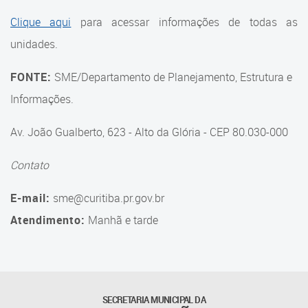
Suporte aos Contratos
Clique aqui
para acessar informações de todas as
unidades.
Gerência de Segurança
Monitorada
FONTE:
SME/Departamento de Planejamento, Estrutura e
Gerência de Transporte
Informações.
Escolar e Frota SME
Av. João Gualberto, 623 - Alto da Glória - CEP 80.030-000
Gerência de Transporte para
a Educação Especial - SITES
Contato
Gerência de Informação e
E-mail:
sme@curitiba.pr.gov.br
Tecnologia
Atendimento:
Manhã e tarde
Coordenadoria de
Alimentação Escolar
Fale Conosco
SECRETARIA MUNICIPAL DA