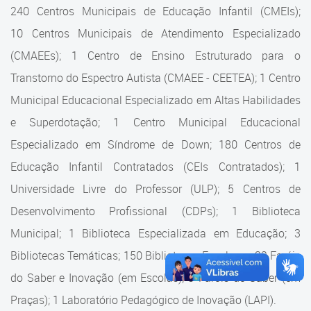
Cadastramento Escolar
240 Centros Municipais de Educação Infantil (CMEIs);
Estrutura da Secretaria
10 Centros Municipais de Atendimento Especializado
Cadastro Online
(CMAEEs); 1 Centro de Ensino Estruturado para o
Superintendência Executiva
Portal ICS Instituto Curitiba de
Transtorno do Espectro Autista (CMAEE - CEETEA); 1 Centro
Saúde
Superintendência Executiva
Municipal Educacional Especializado em Altas Habilidades
Portal Aprendere
Departamento de Logística
e Superdotação; 1 Centro Municipal Educacional
Especializado em Síndrome de Down; 180 Centros de
Portal do Servidor
Departamento de Logística
Educação Infantil Contratados (CEIs Contratados); 1
Gerência de Almoxarifado
Universidade Livre do Professor (ULP); 5 Centros de
Desenvolvimento Profissional (CDPs); 1 Biblioteca
Gerência de Aquisição e
Gestão Contratual de
Municipal; 1 Biblioteca Especializada em Educação; 3
Serviços
Bibliotecas Temáticas; 150 Bibliotecas Escolares; 32 Faróis
do Saber e Inovação (em Escolas); 9 Faróis do Saber (em
Gerência de Contratos
Praças); 1 Laboratório Pedagógico de Inovação (LAPI).
Gerência de Limpeza e