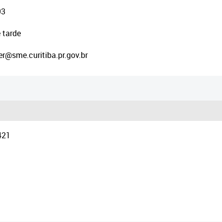
93
 tarde
r@sme.curitiba.pr.gov.br
421