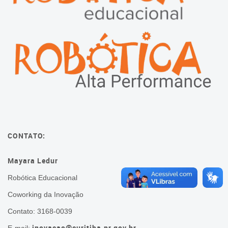
Cadastramento Escolar
Cadastro Online
Portal ICS Instituto Curitiba de
Saúde
Portal Aprendere
Portal do Servidor
CONTATO:
Mayara Ledur
Robótica Educacional
Coworking da Inovação
Contato: 3168-0039
inovacao@curitiba.pr.gov.br