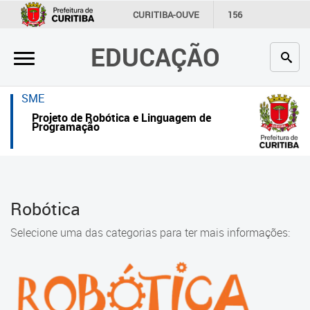
×
CURITIBA-OUVE
156
INFORMAÇÃO
SECRETARIAS
EDUCAÇÃO
Inicial
Secretaria
SME
Projeto de Robótica e Linguagem de
Profissionais da educação
Programação
Crianças e estudantes
Comunidade
Robótica
Contato
Selecione uma das categorias para ter mais informações:
Links
úteis
Portal da Prefeitura de Curitiba