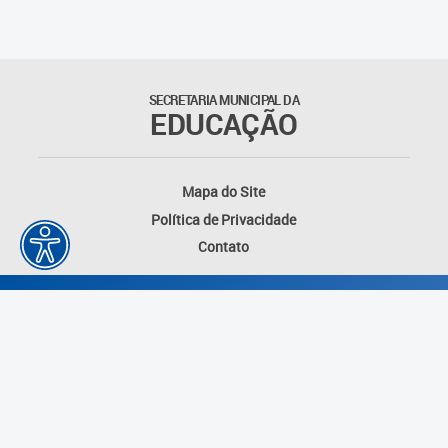
Matrículas
Núcleo de Mídias Educacionais
SECRETARIA MUNICIPAL DA
EDUCAÇÃO
Rede Municipal de Bibliotecas
Telegramática
Mapa do Site
Política de Privacidade
Transporte Escolar
Contato
Desenvolvido por: Instituto das Cidades