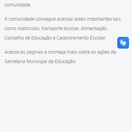
Cadastramento Escolar
comunidade.
Cadastramento Escolar
Cadastro Online
A comunidade consegue acessar áreas importantes tais
Comunidade Escola
como matrículas, transporte escolar, alimentação,
Portal ICS Instituto Curitiba de
Saúde
Conselho de Educação e Cadastramento Escolar.
Conselho Municipal de
Educação
Portal Aprendere
Acesse as páginas e conheça mais sobre as ações da
Consulta ao acervo
Secretaria Municipal da Educação.
Portal do Servidor
Credenciamento
Educação e Cultura
Faróis do Saber e Inovação
Histórico e Transferência
Escolar
Mama Nenê