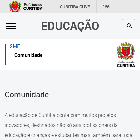
×
×
CURITIBA-OUVE
156
INFORMAÇÃO
SECRETARIAS
EDUCAÇÃO
Inicial
Inicial
Secretaria
Inicial
SME
Profissionais da educação
Secretaria
Comunidade
Crianças e estudantes
Links Úteis
Comunidade
Profissionais da educação
Comunidade
Contato
Crianças e estudantes
Links
Comunidade
A educação de Curitiba conta com muitos projetos
úteis
Contato
inovadores, destinados não só aos profissionais da
Portal da Prefeitura de Curitiba
educação e crianças e estudantes mas também para toda
Alimentação Escolar