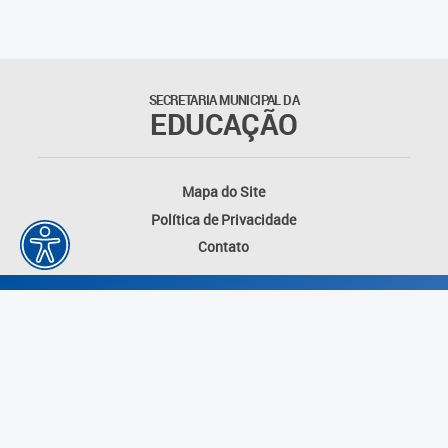
Matrículas
Núcleo de Mídias Educacionais
SECRETARIA MUNICIPAL DA
EDUCAÇÃO
Rede Municipal de Bibliotecas
Telegramática
Mapa do Site
Política de Privacidade
Transporte Escolar
Contato
Desenvolvido por: Instituto das Cidades