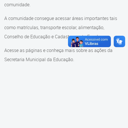
Cadastramento Escolar
comunidade.
Cadastramento Escolar
Cadastro Online
A comunidade consegue acessar áreas importantes tais
Comunidade Escola
como matrículas, transporte escolar, alimentação,
Portal ICS Instituto Curitiba de
Saúde
Conselho de Educação e Cadastramento Escolar.
Conselho Municipal de
Educação
Portal Aprendere
Acesse as páginas e conheça mais sobre as ações da
Consulta ao acervo
Secretaria Municipal da Educação.
Portal do Servidor
Credenciamento
Educação e Cultura
Faróis do Saber e Inovação
Histórico e Transferência
Escolar
Mama Nenê