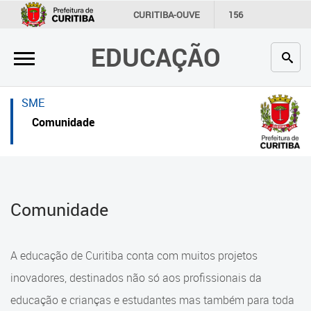
×
×
CURITIBA-OUVE
156
INFORMAÇÃO
SECRETARIAS
EDUCAÇÃO
Inicial
Inicial
Secretaria
Inicial
SME
Profissionais da educação
Secretaria
Comunidade
Crianças e estudantes
Links Úteis
Comunidade
Profissionais da educação
Comunidade
Contato
Crianças e estudantes
Links
Comunidade
A educação de Curitiba conta com muitos projetos
úteis
Contato
inovadores, destinados não só aos profissionais da
Portal da Prefeitura de Curitiba
educação e crianças e estudantes mas também para toda
Alimentação Escolar