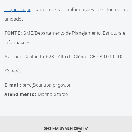
Suporte aos Contratos
Clique aqui
para acessar informações de todas as
unidades.
Gerência de Segurança
Monitorada
FONTE:
SME/Departamento de Planejamento, Estrutura e
Gerência de Transporte
Informações.
Escolar e Frota SME
Av. João Gualberto, 623 - Alto da Glória - CEP 80.030-000
Gerência de Transporte para
a Educação Especial - SITES
Contato
Gerência de Informação e
E-mail:
sme@curitiba.pr.gov.br
Tecnologia
Atendimento:
Manhã e tarde
Coordenadoria de
Alimentação Escolar
Fale Conosco
SECRETARIA MUNICIPAL DA