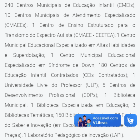
Cadastramento Escolar
240 Centros Municipais de Educação Infantil (CMEIs);
Estrutura da Secretaria
10 Centros Municipais de Atendimento Especializado
Cadastro Online
(CMAEEs); 1 Centro de Ensino Estruturado para o
Superintendência Executiva
Portal ICS Instituto Curitiba de
Transtorno do Espectro Autista (CMAEE - CEETEA); 1 Centro
Saúde
Superintendência Executiva
Municipal Educacional Especializado em Altas Habilidades
Portal Aprendere
Departamento de Logística
e Superdotação; 1 Centro Municipal Educacional
Especializado em Síndrome de Down; 180 Centros de
Portal do Servidor
Departamento de Logística
Educação Infantil Contratados (CEIs Contratados); 1
Gerência de Almoxarifado
Universidade Livre do Professor (ULP); 5 Centros de
Desenvolvimento Profissional (CDPs); 1 Biblioteca
Gerência de Aquisição e
Gestão Contratual de
Municipal; 1 Biblioteca Especializada em Educação; 3
Serviços
Bibliotecas Temáticas; 150 Bibliotecas Escolares; 32 Faróis
do Saber e Inovação (em Escolas); 9 Faróis do Saber (em
Gerência de Contratos
Praças); 1 Laboratório Pedagógico de Inovação (LAPI).
Gerência de Limpeza e