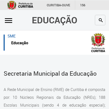
×
×
CURITIBA-OUVE
156
INFORMAÇÃO
SECRETARIAS
EDUCAÇÃO
Inicial
Inicial
Secretaria
Inicial
SME
Profissionais da educação
Secretaria
Educação
Crianças e estudantes
Links Úteis
Comunidade
Profissionais da educação
Secretaria Municipal da Educação
Contato
Crianças e estudantes
Links
Comunidade
A Rede Municipal de Ensino (RME) de Curitiba é composta
úteis
Contato
por: 10 Núcleos Regionais da Educação (NREs); 188
Portal da Prefeitura de Curitiba
Escolas Municipais (sendo 4 de educação especial);
Estrutura da Secretaria