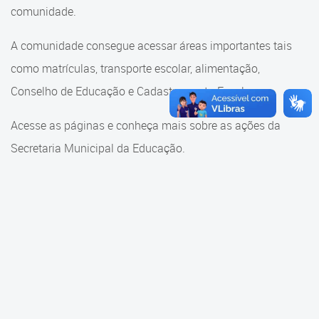
Cadastramento Escolar
comunidade.
Cadastramento Escolar
Cadastro Online
A comunidade consegue acessar áreas importantes tais
Comunidade Escola
como matrículas, transporte escolar, alimentação,
Portal ICS Instituto Curitiba de
Saúde
Conselho de Educação e Cadastramento Escolar.
Conselho Municipal de
Educação
Portal Aprendere
Acesse as páginas e conheça mais sobre as ações da
Consulta ao acervo
Secretaria Municipal da Educação.
Portal do Servidor
Credenciamento
Educação e Cultura
Faróis do Saber e Inovação
Histórico e Transferência
Escolar
Mama Nenê