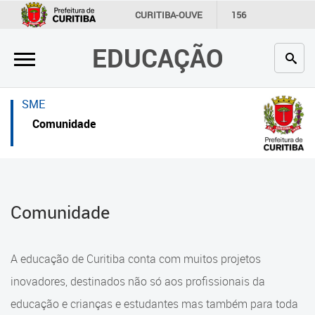
×
×
CURITIBA-OUVE
156
INFORMAÇÃO
SECRETARIAS
EDUCAÇÃO
Inicial
Inicial
Secretaria
Inicial
SME
Profissionais da educação
Secretaria
Comunidade
Crianças e estudantes
Links Úteis
Comunidade
Profissionais da educação
Comunidade
Contato
Crianças e estudantes
Links
Comunidade
A educação de Curitiba conta com muitos projetos
úteis
Contato
inovadores, destinados não só aos profissionais da
Portal da Prefeitura de Curitiba
educação e crianças e estudantes mas também para toda
Alimentação Escolar