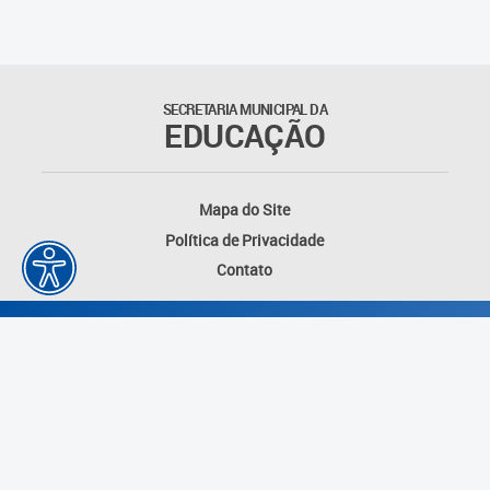
Matrículas
Núcleo de Mídias Educacionais
SECRETARIA MUNICIPAL DA
EDUCAÇÃO
Rede Municipal de Bibliotecas
Telegramática
Mapa do Site
Política de Privacidade
Transporte Escolar
Contato
Desenvolvido por: Instituto das Cidades