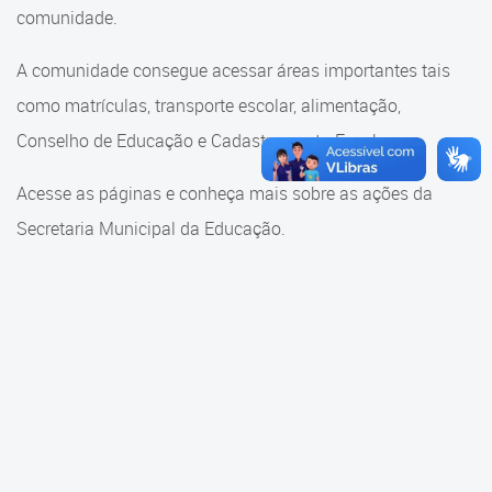
Cadastramento Escolar
comunidade.
Cadastramento Escolar
Cadastro Online
A comunidade consegue acessar áreas importantes tais
Comunidade Escola
como matrículas, transporte escolar, alimentação,
Portal ICS Instituto Curitiba de
Saúde
Conselho de Educação e Cadastramento Escolar.
Conselho Municipal de
Educação
Portal Aprendere
Acesse as páginas e conheça mais sobre as ações da
Consulta ao acervo
Secretaria Municipal da Educação.
Portal do Servidor
Credenciamento
Educação e Cultura
Faróis do Saber e Inovação
Histórico e Transferência
Escolar
Mama Nenê