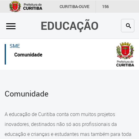
×
×
CURITIBA-OUVE
156
INFORMAÇÃO
SECRETARIAS
EDUCAÇÃO
Inicial
Inicial
Secretaria
Inicial
SME
Profissionais da educação
Secretaria
Comunidade
Crianças e estudantes
Links Úteis
Comunidade
Profissionais da educação
Comunidade
Contato
Crianças e estudantes
Links
Comunidade
A educação de Curitiba conta com muitos projetos
úteis
Contato
inovadores, destinados não só aos profissionais da
Portal da Prefeitura de Curitiba
educação e crianças e estudantes mas também para toda
Alimentação Escolar