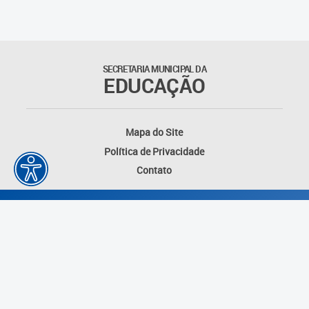
Matrículas
Núcleo de Mídias Educacionais
SECRETARIA MUNICIPAL DA
EDUCAÇÃO
Rede Municipal de Bibliotecas
Telegramática
Mapa do Site
Política de Privacidade
Transporte Escolar
Contato
Desenvolvido por: Instituto das Cidades