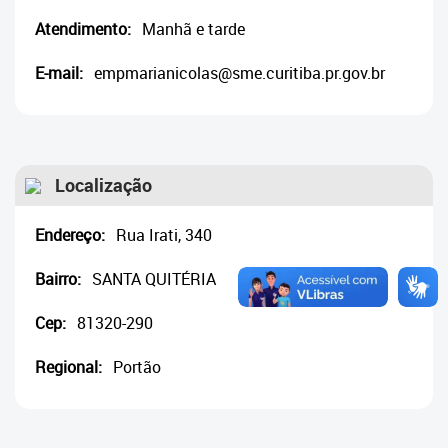
Cadastramento Escolar
Atendimento:
Manhã e tarde
Cadastro Online
E-mail:
empmarianicolas@sme.curitiba.pr.gov.br
Portal ICS Instituto Curitiba de
Saúde
Portal Aprendere
Localização
Portal do Servidor
Endereço:
Rua Irati, 340
Bairro:
SANTA QUITÉRIA
Cep:
81320-290
Regional:
Portão