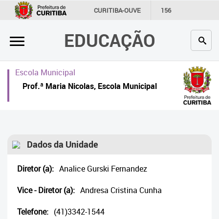
×
CURITIBA-OUVE
156
INFORMAÇÃO
SECRETARIAS
EDUCAÇÃO
Inicial
Secretaria
Escola Municipal
Profissionais da educação
Prof.ª Maria Nicolas, Escola Municipal
Crianças e estudantes
Comunidade
Dados da Unidade
Contato
Diretor (a):
Analice Gurski Fernandez
Links
úteis
Vice - Diretor (a):
Andresa Cristina Cunha
Portal da Prefeitura de Curitiba
Telefone:
(41)3342-1544