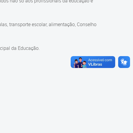
ados não só aos profissionais da educação e
as, transporte escolar, alimentação, Conselho
cipal da Educação.