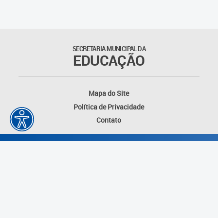
Outros documentos
Coordenadoria de Ensino
SECRETARIA MUNICIPAL DA
Fundamental
EDUCAÇÃO
Gerência de Currículo
Mapa do Site
Gerência de Educação de
Política de Privacidade
Jovens e Adultos
Contato
Gerência de Educação
Integral
Gerência de Gestão
Escolar
Núcleo de Mídias Educacionais
Desenvolvido por: Instituto das Cidades