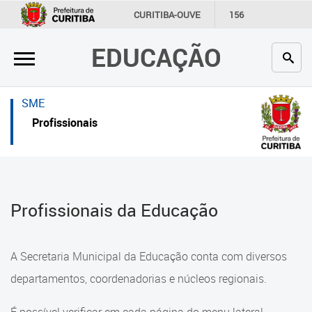
×
×
CURITIBA-OUVE
156
INFORMAÇÃO
SECRETARIAS
EDUCAÇÃO
Inicial
Inicial
Secretaria
Inicial
SME
Profissionais da educação
Secretaria
Profissionais
Crianças e estudantes
Links Úteis
Comunidade
Profissionais da educação
Profissionais da Educação
Contato
Crianças e estudantes
Links
Comunidade
A Secretaria Municipal da Educação conta com diversos
úteis
Contato
departamentos, coordenadorias e núcleos regionais.
Portal da Prefeitura de Curitiba
Comunidade Escola