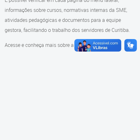
É possível verificar em cada página do menu lateral,
Cadastramento Escolar
informações sobre cursos, normativas internas da SME,
Consulta ao acervo
Cadastro Online
atividades pedagógicas e documentos para a equipe
Educação e Cultura
gestora, facilitando o trabalho dos servidores de Curitiba.
Portal ICS Instituto Curitiba de
Saúde
Faróis do Saber e Inovação
Acesse e conheça mais sobre a SME.
Portal Aprendere
Linhas do Conhecimento
Portal do Servidor
Materiais e referenciais
Coordenadoria de Educação
Infantil
Cadernos Pedagógicos
Parâmetros de Qualidade
Currículo da Educação
Infantil