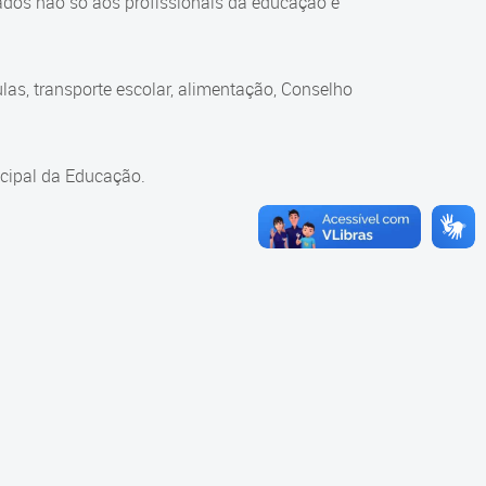
ados não só aos profissionais da educação e
as, transporte escolar, alimentação, Conselho
cipal da Educação.