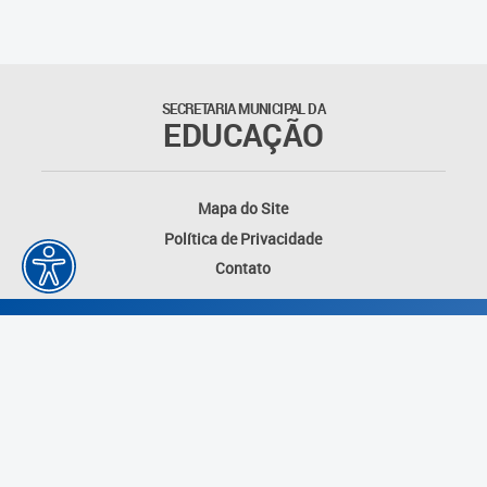
Matrículas
Núcleo de Mídias Educacionais
SECRETARIA MUNICIPAL DA
EDUCAÇÃO
Rede Municipal de Bibliotecas
Telegramática
Mapa do Site
Política de Privacidade
Transporte Escolar
Contato
Desenvolvido por: Instituto das Cidades