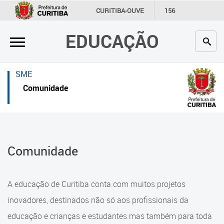
×
×
CURITIBA-OUVE
156
INFORMAÇÃO
SECRETARIAS
EDUCAÇÃO
Inicial
Inicial
Secretaria
Inicial
SME
Profissionais da educação
Secretaria
Comunidade
Crianças e estudantes
Links Úteis
Comunidade
Profissionais da educação
Comunidade
Contato
Crianças e estudantes
Links
Comunidade
A educação de Curitiba conta com muitos projetos
úteis
Contato
inovadores, destinados não só aos profissionais da
Portal da Prefeitura de Curitiba
educação e crianças e estudantes mas também para toda
Alimentação Escolar