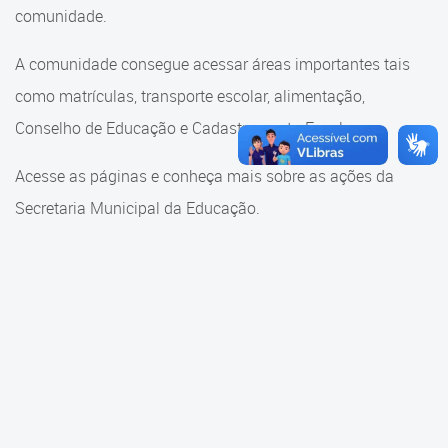
Cadastramento Escolar
comunidade.
Cadastramento Escolar
Cadastro Online
A comunidade consegue acessar áreas importantes tais
Comunidade Escola
como matrículas, transporte escolar, alimentação,
Portal ICS Instituto Curitiba de
Saúde
Conselho de Educação e Cadastramento Escolar.
Conselho Municipal de
Educação
Portal Aprendere
Acesse as páginas e conheça mais sobre as ações da
Consulta ao acervo
Secretaria Municipal da Educação.
Portal do Servidor
Credenciamento
Educação e Cultura
Faróis do Saber e Inovação
Histórico e Transferência
Escolar
Mama Nenê