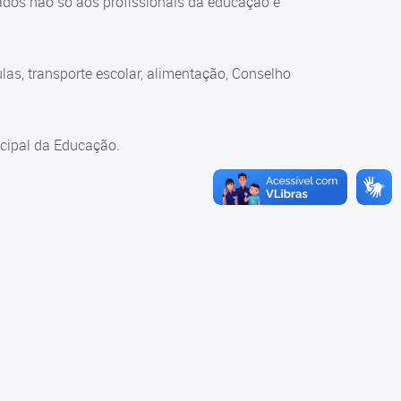
ados não só aos profissionais da educação e
as, transporte escolar, alimentação, Conselho
cipal da Educação.